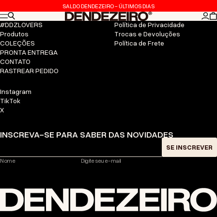
Ir para o conteúdo
SALDO DENDEZEIRO - ÚLTIMOS DIAS
Navegação no site
Pesquisar
Dendezeiro
Con
C
#DDZLOVERS
Política de Privacidade
Produtos
Trocas e Devoluções
COLEÇÕES
Política de Frete
PRONTA ENTREGA
CONTATO
RASTREAR PEDIDO
Instagram
TikTok
X
INSCREVA-SE PARA SABER DAS NOVIDADES
SE INSCREVER
Nome
Digite seu e-mail