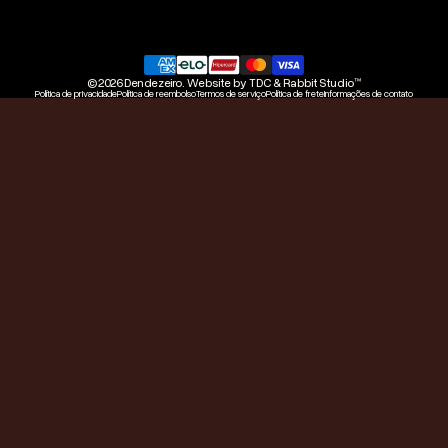
© 2026 Dendezeiro.
Website by
TDC
&
Rabbit Studio™
Política de privacidade
Política de reembolso
Termos de serviço
Política de frete
Informações de contato