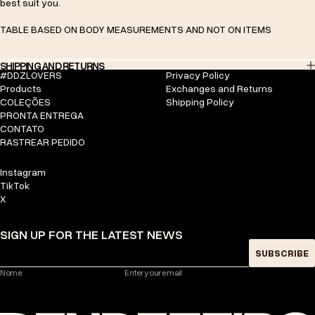
best suit you.
TABLE BASED ON BODY MEASUREMENTS AND NOT ON ITEMS
SHIPPING AND RETURNS
#DDZLOVERS
Privacy Policy
Products
Exchanges and Returns
COLEÇÕES
Shipping Policy
PRONTA ENTREGA
CONTATO
RASTREAR PEDIDO
Instagram
TikTok
X
SIGN UP FOR THE LATEST NEWS
SUBSCRIBE
Nome
Enter your email