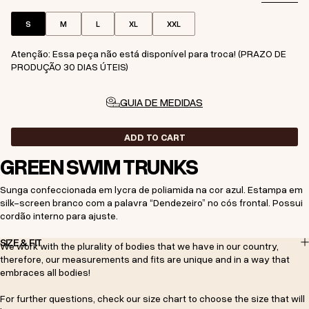
S
M
L
XL
XXL
Atenção: Essa peça não está disponível para troca! (PRAZO DE
PRODUÇÃO 30 DIAS ÚTEIS)
GUIA DE MEDIDAS
ADD TO CART
GREEN SWIM TRUNKS
Sunga confeccionada em lycra de poliamida na cor azul. Estampa em
silk-screen branco com a palavra “Dendezeiro” no cós frontal. Possui
cordão interno para ajuste.
SIZE & FIT
We work with the plurality of bodies that we have in our country,
therefore, our measurements and fits are unique and in a way that
embraces all bodies!
For further questions, check our size chart to choose the size that will