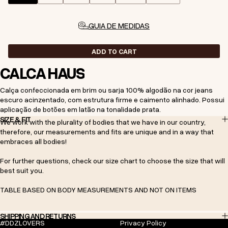
GUIA DE MEDIDAS
ADD TO CART
CALÇA HAUS
Calça confeccionada em brim ou sarja 100% algodão na cor jeans
escuro acinzentado, com estrutura firme e caimento alinhado. Possui
aplicação de botões em latão na tonalidade prata.
SIZE & FIT
We work with the plurality of bodies that we have in our country,
therefore, our measurements and fits are unique and in a way that
embraces all bodies!
For further questions, check our size chart to choose the size that will
best suit you.
TABLE BASED ON BODY MEASUREMENTS AND NOT ON ITEMS
SHIPPING AND RETURNS
#DDZLOVERS
Privacy Policy