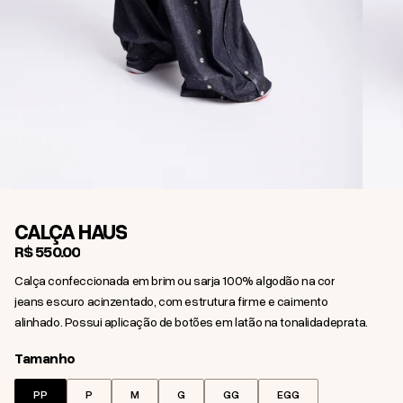
CALÇA HAUS
R$ 550,00
Calça confeccionada em brim ou sarja 100% algodão na cor
jeans escuro acinzentado, com estrutura firme e caimento
alinhado. Possui aplicação de botões em latão na tonalidade
prata.
Tamanho
Tamanho
PP
P
M
G
GG
EGG