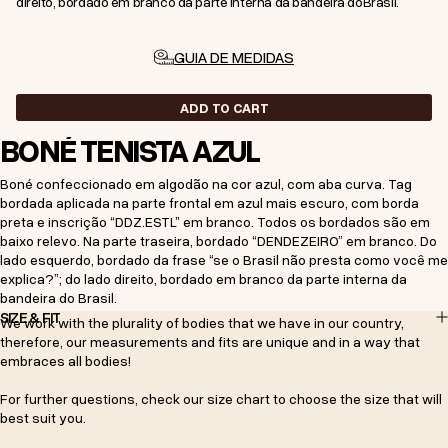
direito, bordado em branco da parte interna da bandeira do
Brasil.
GUIA DE MEDIDAS
ADD TO CART
BONÉ TENISTA AZUL
Boné confeccionado em algodão na cor azul, com aba curva. Tag
bordada aplicada na parte frontal em azul mais escuro, com borda
preta e inscrição “DDZ.ESTL” em branco. Todos os bordados são em
baixo relevo. Na parte traseira, bordado “DENDEZEIRO” em branco. Do
lado esquerdo, bordado da frase “se o Brasil não presta como você me
explica?”; do lado direito, bordado em branco da parte interna da
bandeira do Brasil.
SIZE & FIT
We work with the plurality of bodies that we have in our country,
therefore, our measurements and fits are unique and in a way that
embraces all bodies!
For further questions, check our size chart to choose the size that will
best suit you.